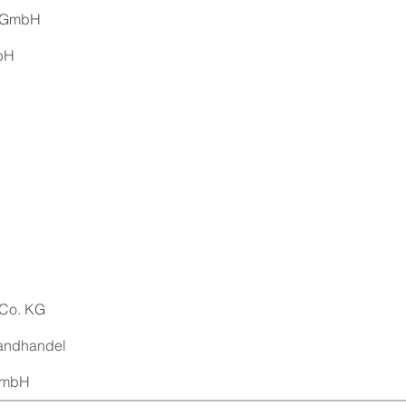
f GmbH
bH
Co. KG
andhandel
 GmbH