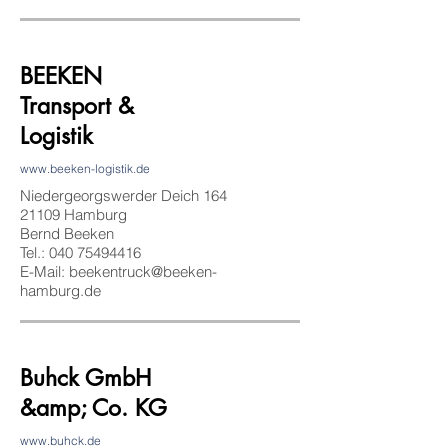
BEEKEN
Transport &
Logistik
www.beeken-logistik.de
Niedergeorgswerder Deich 164
21109 Hamburg
Bernd Beeken
Tel.:
040 75494416
E-Mail:
beekentruck@beeken-
hamburg.de
Buhck GmbH
&amp; Co. KG
www.buhck.de