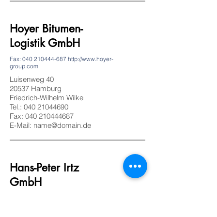
Hoyer Bitumen-
Logistik GmbH
Fax:
040 210444-687
http://www.hoyer-
group.com
Luisenweg 40
20537 Hamburg
Friedrich-Wilhelm Wilke
Tel.:
040 21044690
Fax: 040 210444687
E-Mail: name@domain.de
Hans-Peter Irtz
GmbH
https://www.irtz.de/
Borsigkehre 1-3