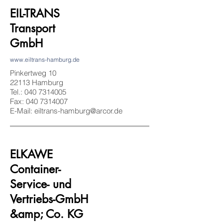
EIL-TRANS
Transport
GmbH
www.eiltrans-hamburg.de
Pinkertweg 10
22113 Hamburg
Tel.:
040 7314005
Fax: 040 7314007
E-Mail: eiltrans-hamburg@arcor.de
ELKAWE
Container-
Service- und
Vertriebs-GmbH
&amp; Co. KG