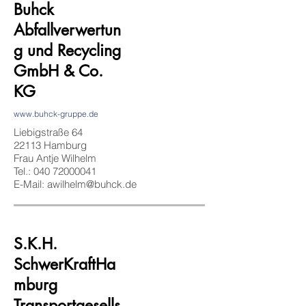
Buhck
Abfallverwertun
g und Recycling
GmbH & Co.
KG
www.buhck-gruppe.de
Liebigstraße 64
22113 Hamburg
Frau Antje Wilhelm
Tel.:
040 72000041
E-Mail:
awilhelm@buhck.de
S.K.H.
SchwerKraftHa
mburg
Transportgesells