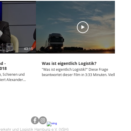
43:15
03:37
d -
Was ist eigentlich Logistik?
018
"Was ist eigentlich Logistik?" Diese Frage
n, Schienen und
beantwortet dieser Film in 3:33 Minuten. Vielleicht
ert Alexander
ist da auch ein Beruf für Sie dabei - egal ob als
 Verkehrs- und
Auszubildender oder als Quereinsteiger?
holz (FDP),
 Hamburg, Frank
Verbands
tik Hamburg und
 von Mankenberg
projekte in
erkehr und Logistik Hamburg e.V. (VSH)