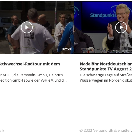
02:59
ktivwechsel-Radtour mit dem
Nadelöhr Norddeutschlan
Standpunkte TV August 2
e Remondis GmbH, Heinrich
Die schwierige Lage auf Straße
edition GmbH sowie der VSH e.V. und die
Wasserwegen im Norden diskuti
burg eG starten eine gemeinsame
Luckow mit Schleswig-Holsteins
ivwechsel Radtour. Am 29. Juni 2019
Wirtschaftsminister Bernd Buch
Lkw Fahrende aufs Fahrrad und erleben
Gunther Bonz, Präsident des
r gemeinsamen Radtour den Verkehr aus
Unternehmensverbandes Hafen
pektive der Radfahrenden.
Wylezol, Geschäftsführer des 
Straßengüterverkehr und Logis
Axel Weidner, Geschäftsführer
in Lübeck. Um die übermäßig komplexen
Planungsverfahren für Verkehrs
© 2023 Verband Straßengüterv
akt