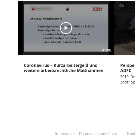
31:06
Coronavirus – Kurzarbeitergeld und
Perspe
weitere arbeitsrechtliche Maßnahmen
ADFC
2019: Der ADFC, di
Zoder Sp
SVG Ham
Perspekt
stiegen 
bei eine
der Pers
Impressum
Datenschutzerklärung
Kont